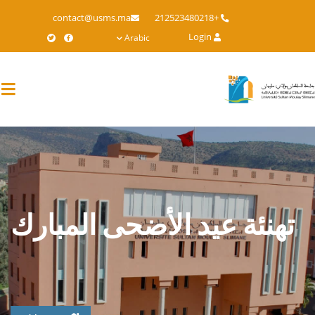
Skip
contact@usms.ma
+212523480218
to
Login
Arabic
main
content
تهنئة عيد الأضحى المبارك