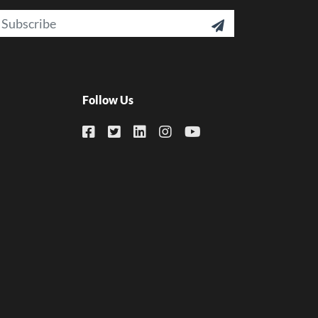
ail

Follow Us