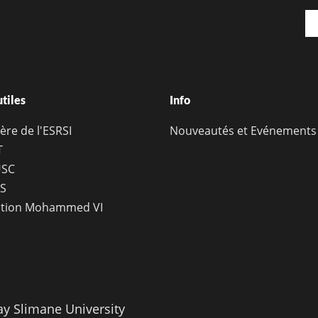
Em
utiles
Info
ère de l'ESRSI
Nouveautés et Evénements
T
SC
S
tion Mohammed VI
ay Slimane University