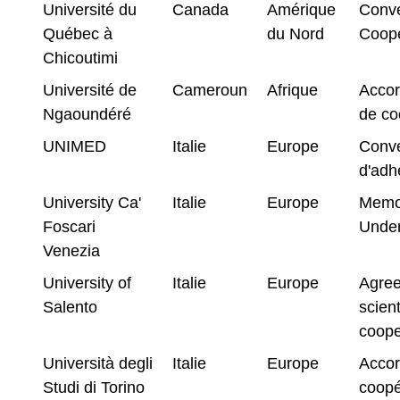
Université du
Canada
Amérique
Conve
Québec à
du Nord
Coopé
Chicoutimi
Université de
Cameroun
Afrique
Accor
Ngaoundéré
de co
UNIMED
Italie
Europe
Conve
d'adh
University Ca'
Italie
Europe
Memo
Foscari
Under
Venezia
University of
Italie
Europe
Agree
Salento
scient
coope
Università degli
Italie
Europe
Accor
Studi di Torino
coopé