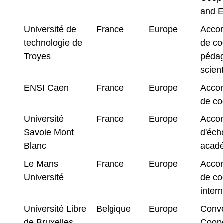
and 
Université de
France
Europe
Accor
technologie de
de co
Troyes
pédag
scient
ENSI Caen
France
Europe
Accor
de co
Université
France
Europe
Acco
Savoie Mont
d'éch
Blanc
acad
Le Mans
France
Europe
Accor
Université
de co
intern
Université Libre
Belgique
Europe
Conve
de Bruxelles
Coopé