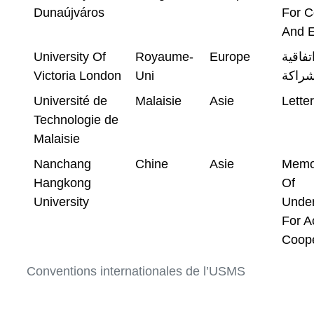
Dunaújváros
For C
And 
University Of
Royaume-
Europe
فاقية
Victoria London
Uni
راكة
Université de
Malaisie
Asie
Letter
Technologie de
Malaisie
Nanchang
Chine
Asie
Memo
Hangkong
Of
University
Under
For A
Coope
Conventions internationales de l’USMS