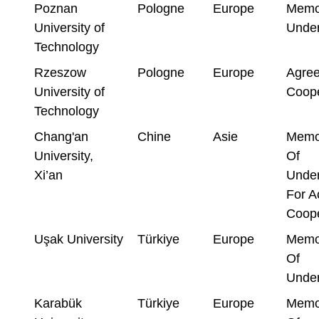
Poznan
Pologne
Europe
Memo
University of
Under
Technology
Rzeszow
Pologne
Europe
Agree
University of
Coope
Technology
Chang'an
Chine
Asie
Memo
University,
Of
Xi’an
Under
For A
Coope
Uşak University
Türkiye
Europe
Memo
Of
Under
Karabük
Türkiye
Europe
Memo