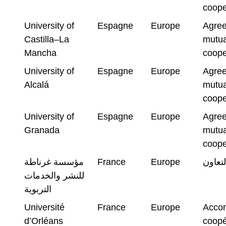
coope
University of
Espagne
Europe
Agree
Castilla–La
mutua
Mancha
coope
University of
Espagne
Europe
Agree
Alcalá
mutua
coope
University of
Espagne
Europe
Agree
Granada
mutua
coope
مؤسسة غرناطة
France
Europe
لتعاون
للنشر والخدمات
التربوية
Université
France
Europe
Accor
d’Orléans
coopé