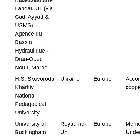
Landau UL (via
Cadi Ayyad &
USMS) -
Agence du
Bassin
Hydraulique -
Drâa-Oued
Noun, Maroc
H.S. Skovoroda
Ukraine
Europe
Accor
Kharkiv
coopé
National
Pedagogical
University
University of
Royaume-
Europe
Memo
Buckingham
Uni
Under