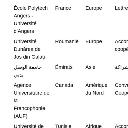
École Polytech
France
Europe
Lettre
Angers -
Université
d’Angers
Université
Roumanie
Europe
Accor
Dunărea de
coopé
Jos din Galați
جامعة الوصل
Émirats
Asie
شراكة
بدبي
Agence
Canada
Amérique
Conve
Universitaire de
du Nord
Coopé
la
Francophonie
(AUF)
Université de
Tunisie
Afrique
Accor