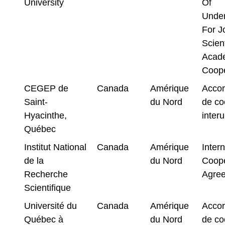
University
Of
Under
For J
Scient
Acad
Coope
CEGEP de
Canada
Amérique
Accor
Saint-
du Nord
de co
Hyacinthe,
interu
Québec
Institut National
Canada
Amérique
Intern
de la
du Nord
Coope
Recherche
Agre
Scientifique
Université du
Canada
Amérique
Accor
Québec à
du Nord
de co