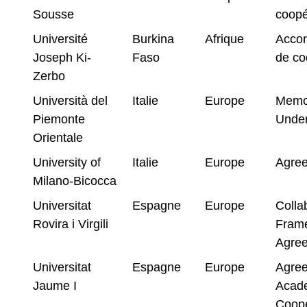
Sousse
coopé
Université
Burkina
Afrique
Accor
Joseph Ki-
Faso
de co
Zerbo
Università del
Italie
Europe
Memo
Piemonte
Under
Orientale
University of
Italie
Europe
Agre
Milano-Bicocca
Universitat
Espagne
Europe
Colla
Rovira i Virgili
Fram
Agre
Universitat
Espagne
Europe
Agre
Jaume I
Acad
Coope