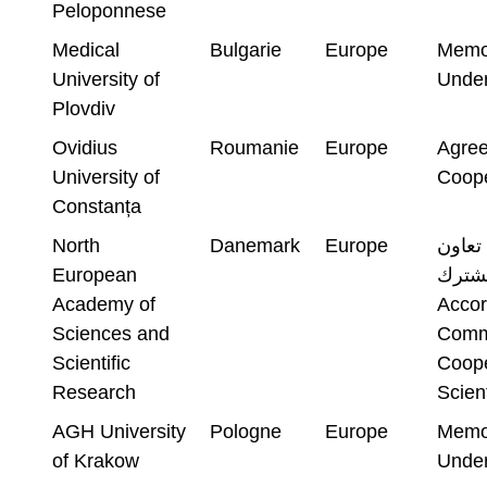
Peloponnese
Medical
Bulgarie
Europe
Memo
University of
Under
Plovdiv
Ovidius
Roumanie
Europe
Agree
University of
Coope
Constanța
North
Danemark
Europe
 تعاون
European
شترك
Academy of
Acco
Sciences and
Comm
Scientific
Coopé
Research
Scient
AGH University
Pologne
Europe
Memo
of Krakow
Under