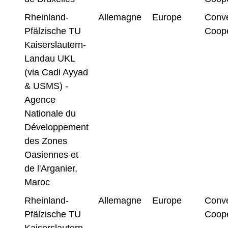
Rheinland-
Allemagne
Europe
Conve
Pfälzische TU
Coopé
Kaiserslautern-
Landau UKL
(via Cadi Ayyad
& USMS) -
Agence
Nationale du
Développement
des Zones
Oasiennes et
de l'Arganier,
Maroc
Rheinland-
Allemagne
Europe
Conve
Pfälzische TU
Coopé
Kaiserslautern-