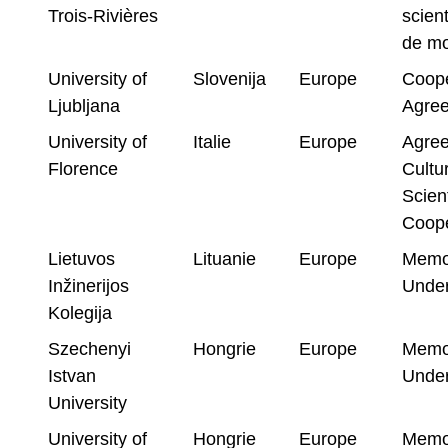
Trois-Rivières
scient
de mo
University of
Slovenija
Europe
Coope
Ljubljana
Agre
University of
Italie
Europe
Agree
Florence
Cultu
Scient
Coope
Lietuvos
Lituanie
Europe
Memo
Inžinerijos
Under
Kolegija
Szechenyi
Hongrie
Europe
Memo
Istvan
Under
University
University of
Hongrie
Europe
Memo