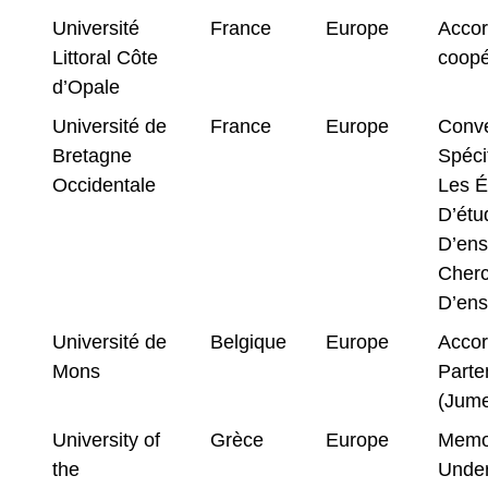
Université
France
Europe
Accor
Littoral Côte
coopé
d’Opale
Université de
France
Europe
Conve
Bretagne
Spéci
Occidentale
Les 
D’étu
D’ens
Cherc
D’ens
Université de
Belgique
Europe
Acco
Mons
Parte
(Jume
University of
Grèce
Europe
Memo
the
Under