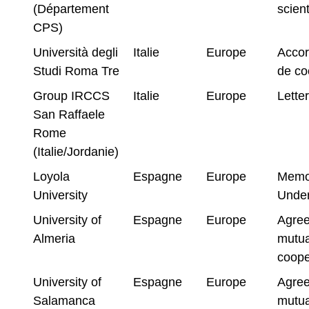
(Département
scient
CPS)
Università degli
Italie
Europe
Accor
Studi Roma Tre
de co
Group IRCCS
Italie
Europe
Letter
San Raffaele
Rome
(Italie/Jordanie)
Loyola
Espagne
Europe
Memo
University
Under
University of
Espagne
Europe
Agree
Almeria
mutua
coope
University of
Espagne
Europe
Agree
Salamanca
mutua