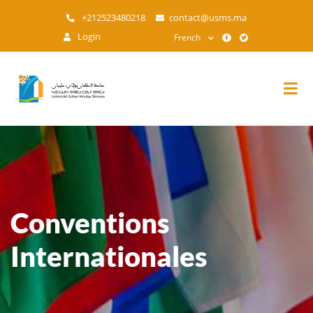
Aller
+212523480218
contact@usms.ma
au
Login
French
contenu
principal
Conventions
Internationales