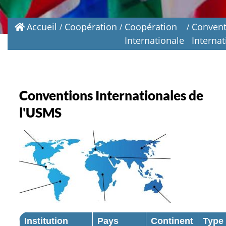
Accueil
Coopération
Coopération
Convent
Internationale
Internat
Conventions Internationales de
l'USMS
Institution
Pays
Continent
Type