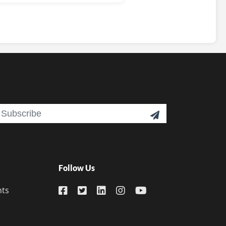
ail

Follow Us
nts