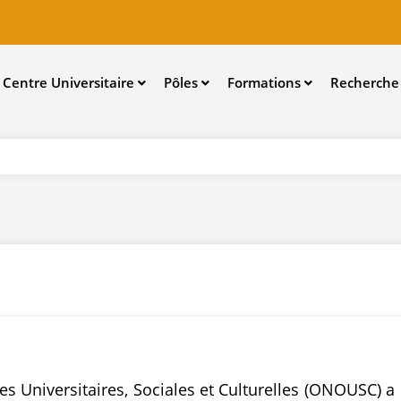
Aller
au
contenu
Centre Universitaire
Pôles
Formations
Recherch
principal
es Universitaires, Sociales et Culturelles (ONOUSC) a