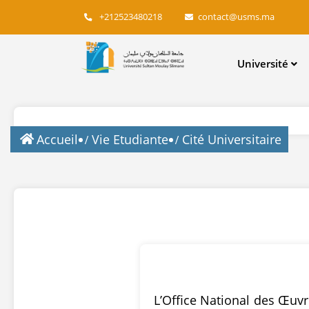
+212523480218
contact@usms.ma
Main
Université
navigation
Accueil
Vie Etudiante
Cité Universitaire
L’Office National des Œuvr