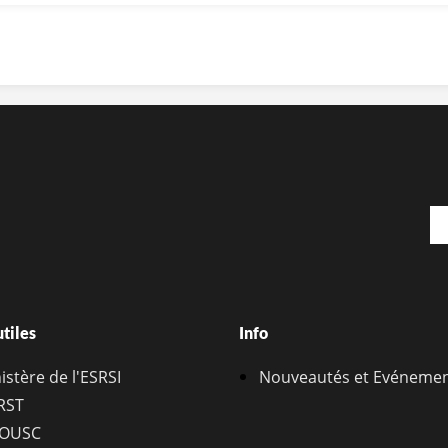
Em
utiles
Info
istère de l'ESRSI
Nouveautés et Evéneme
RST
OUSC