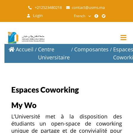
Aller
+212523480218
contact@usms.ma
au
Login
French
contenu
principal
Accueil
Centre
Composantes
Espace
Universitaire
Cowork
Espaces Coworking
My Wo
L’Université met à la disposition des
étudiants un open-space de coworking
unique de partage et de convivialité pour