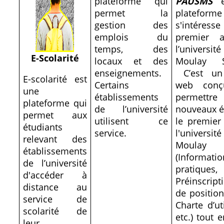
plateforme qui
PAUSMS
e
permet la
platefor
gestion des
s'intére
emplois du
premier 
temps, des
l’universit
E-Scolarité
locaux et des
Moulay S
enseignements.
C’est un 
E-scolarité est
Certains
web conç
une
établissements
permett
plateforme qui
de l’université
nouveaux é
permet aux
utilisent ce
le premier
étudiants
service.
l'universit
relevant des
Moulay S
établissements
(Informatio
de l’université
pratiques,
d'accéder à
Préinscript
distance au
de positio
service de
Charte d’uti
scolarité de
etc.) tout 
leur