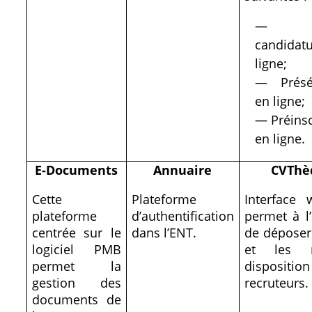
— P
candidat
ligne;
— Présél
en ligne;
— Préinsc
en ligne.
E-Documents
Annuaire
CVThè
Cette
Plateforme
Interface
plateforme
d’authentification
permet à l’
centrée sur le
dans l’ENT.
de déposer
logiciel PMB
et les 
permet la
disposit
gestion des
recruteurs.
documents de