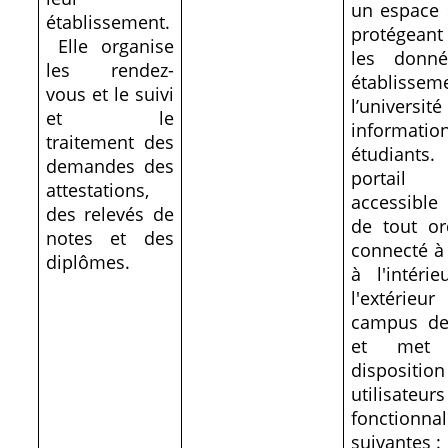
un espace 
établissement.
protégeant 
Elle organise
les donn
les rendez-
établisse
vous et le suivi
l’universit
et le
informati
traitement des
étudian
demandes des
portai
attestations,
accessible 
des relevés de
de tout or
notes et des
connecté à 
diplômes.
à l'intéri
l'extéri
campus de
et met
disposit
utilisate
fonctionnal
suivantes :