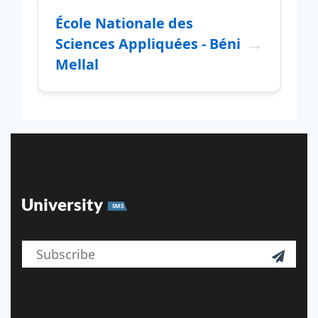
École Nationale des
Sciences Appliquées - Béni
Mellal
University
SMS
Email
