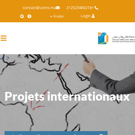
Skip
contact@usms.ma
+212523480218
to
Login
Arabic
main
content
Projets internationaux