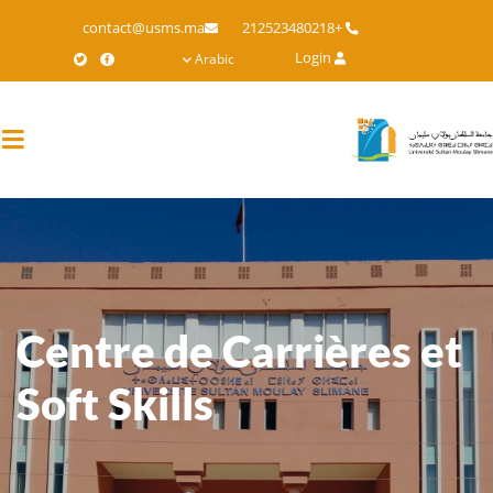
Skip
contact@usms.ma
+212523480218
to
Login
Arabic
main
content
Centre de Carrières et
Soft Skills