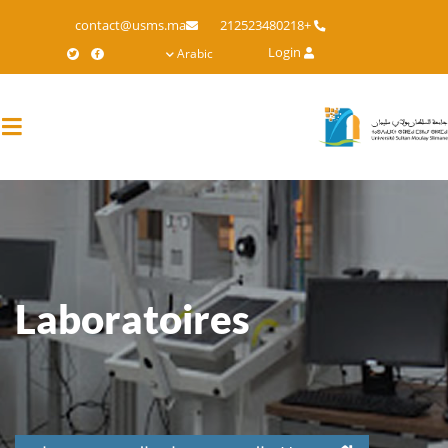
Skip
contact@usms.ma
+212523480218
to
Login
Arabic
main
content
Laboratoires