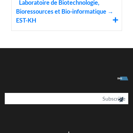
Laboratoire de Biotechnologie,
Bioressources et Bio-informatique →
EST-KH
University
SMS
il
