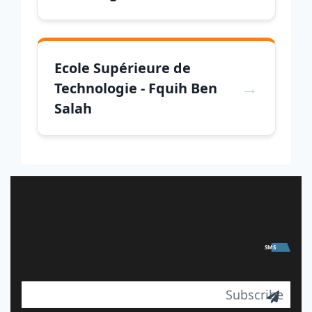
Ecole Supérieure de
Technologie - Fquih Ben
Salah
University
SMS
mail
