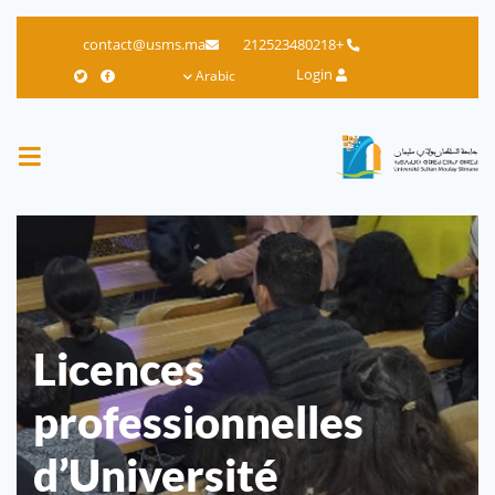
Skip
contact@usms.ma
+212523480218
to
Login
Arabic
main
content
Licences
professionnelles
d’Université