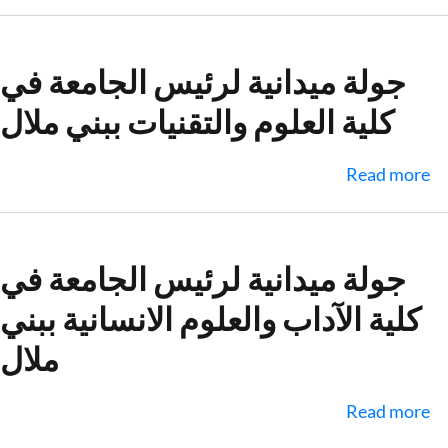
رئيس
جامعة
السلطان
جولة ميدانية لرئيس الجامعة في
مولاي
كلية العلوم والتقنيات ببني ملال
سليمان
يجري
جولة
about
Read more
ميدانية
جولة
في
ميدانية
المدرسة
لرئيس
جولة ميدانية لرئيس الجامعة في
العليا
الجامعة
كلية الآداب والعلوم الانسانية ببني
للتكنولوجيا
في
ببني
كلية
ملال
ملال
العلوم
والتقنيات
about
Read more
ببني
جولة