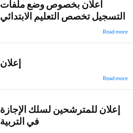
والعلوم
اعلان بخصوص وضع ملفات
والثقافة
التسجيل تخصص التعليم الابتدائي‎‎
نسخة
2022‎‎‎‎
about
Read more
اعلان
بخصوص
وضع
إعلان
ملفات
التسجيل
about
Read more
تخصص
إعلان
التعليم
الابتدائي‎‎
إعلان للمترشحين لسلك الإجازة
في التربية