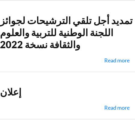
ملال
ميدانية
لرئيس
تمديد أجل تلقي الترشيحات لجوائز
الجامعة
اللجنة الوطنية للتربية والعلوم
في
كلية
والثقافة نسخة 2022‎‎‎‎
الآداب
والعلوم
about
Read more
الانسانية
تمديد
ببني
أجل
ملال
تلقي
إعلان
الترشيحات
لجوائز
about
Read more
اللجنة
إعلان
الوطنية
للتربية