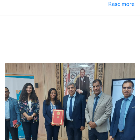
about
Read more
إعلان
للمترشحين
لسلك
الإجازة
في
التربية