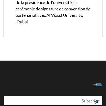
de la présidence de l'université, la
cérémonie de signature de convention de
partenariat avec Al Wassl University,
Dubai.
University
SMS
il
