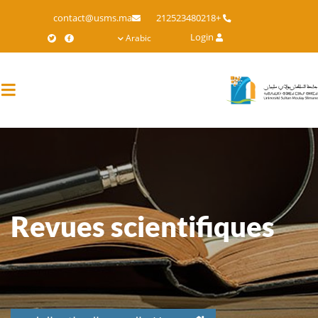
Skip
contact@usms.ma
+212523480218
to
Login
Arabic
main
content
Revues scientifiques