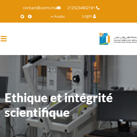
Skip
contact@usms.ma
+212523480218
to
Login
Arabic
main
content
Ethique et intégrité
scientifique