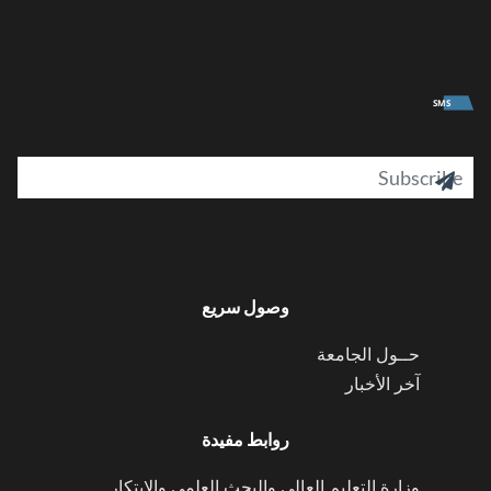
University
SMS
il

وصول سريع
حــول الجامعة
آخر الأخبار
روابط مفيدة
وزارة التعليم العالي والبحث العلمي والابتكار