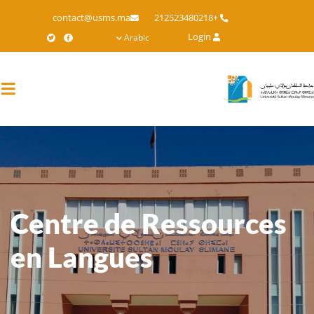
Skip
contact@usms.ma
+212523480218
to
Login
Arabic
main
content
Centre de Ressources
en Langues