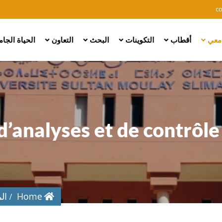
Skip
c
to
main
امعي
أقطاب
التكوينات
البحث
التعاون
الحياة الجا
content
d’analyses et de contrôle
Home
ال