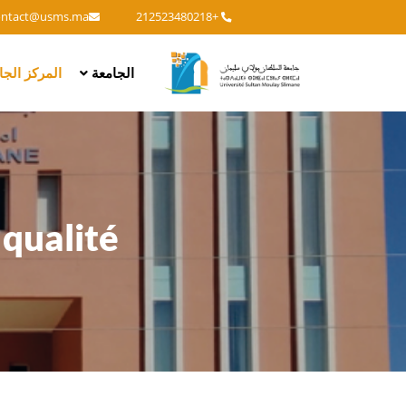
ontact@usms.ma
+212523480218
Main
الجامعة
المركز الج
navigation
 qualité