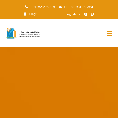
Skip
+212523480218
contact@usms.ma
to
Login
English
main
content