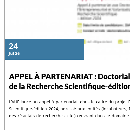
24
Jul 26
APPEL À PARTENARIAT : Doctoriales
de la Recherche Scientifique-éditi
L’AUF lance un appel à partenariat, dans le cadre du projet D
Scientifique-édition 2024, adressé aux entités (Incubateurs
des résultats de recherches, etc.) œuvrant dans le domaine d
L’ouverture de la plateforme
scientifique en Afrique du Nord. Dans une logique de co-const
Concours d’accès aux Écoles
جامعة السلطان مولاي سليمان