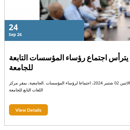
24
Sep 26
ترأس اجتماع رؤساء المؤسسات التابعة
للجامعة
ترأس الأستاذ المصطفى أبومعروف، رئيس جامعة السلطان مولاي سليمان، يومه الاثنين 02 شتنبر 2024، اجتماعا لرؤساء المؤسسات .الجامعية، بمقر مركز
اللغات التابع للجامعة
View Details