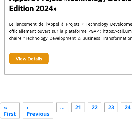
Edition 2024»
Le lancement de l'Appel à Projets « Technology Developme
officiellement ouvert sur la plateforme PGAP : https://call.um
chaire "Technology Development & Business Transformation (
conçu et lancé en collaboration étroite avec OCP, FOCP et l
Hassan Premier et Mohammed VI Polytechnique. Le budget allou
View Details
Pagination
«
‹
…
21
22
23
24
First
First
Previous
Previous
page
page