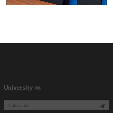
University
SMS
Email
