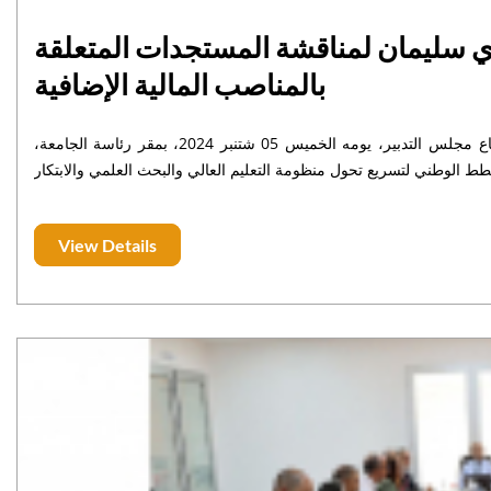
اي سليمان لمناقشة المستجدات المتعلقة
بالمناصب المالية الإضافية
ترأس الأستاذ المصطفى أبومعروف، رئيس جامعة السلطان مولاي سليمان اجتماع مجلس التدبير، يومه الخميس 05 شتنبر 2024، بمقر رئاسة الجامعة،
View Details