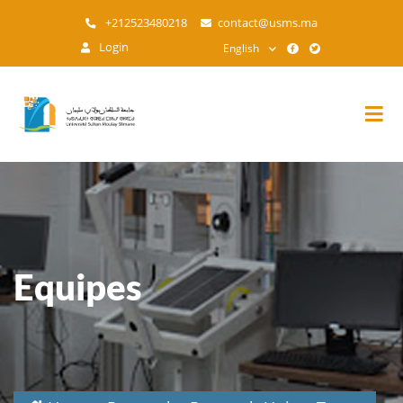
Skip
+212523480218
contact@usms.ma
to
Login
English
main
content
Equipes