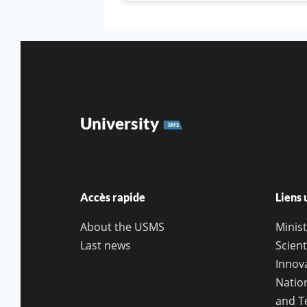
University
SMS
Accès rapide
Liens 
About the USMS
Minis
Last news
Scie
Innov
Natio
and T