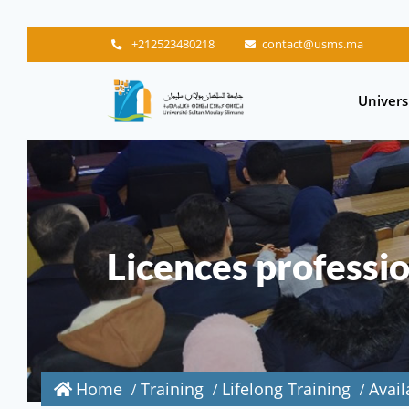
+212523480218
contact@usms.ma
Main
Univers
navigation
Licences professio
Home
Training
Lifelong Training
Avail