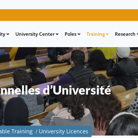
Skip
to
main
ity
University Center
Poles
Training
Research
content
nnelles d’Université
able Training
University Licences