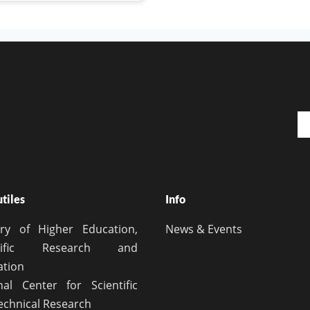
Em
utiles
Info
try of Higher Education,
News & Events
ntific Research and
ation
nal Center for Scientific
echnical Research