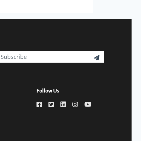
ail

Follow Us