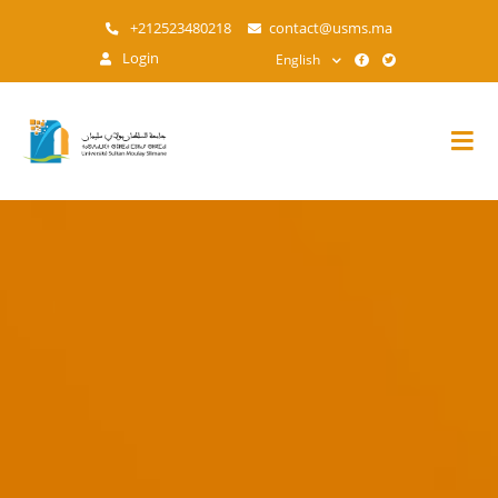
Skip
+212523480218
contact@usms.ma
to
Login
English
main
content