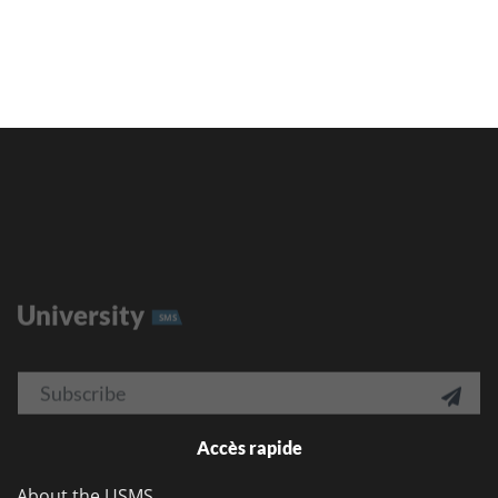
University
SMS
Email

Accès rapide
About the USMS