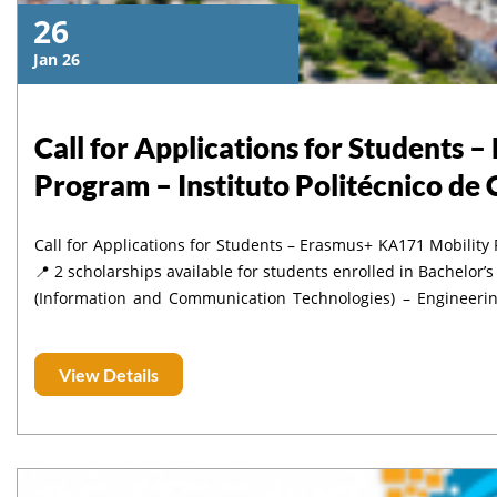
26
Jan 26
Call for Applications for Students
Program – Instituto Politécnico de 
Call for Applications for Students – Erasmus+ KA171 Mobility 
📍 2 scholarships available for students enrolled in Bachelor’s or Master’s programs in the following fields: Business – ICT
(Information and Communication Technologies) – Engineering – Agriculture 📅 Deadline: Janua
Period: Spring semester starting from 16 February 📆 Academic Year: 2025–2026 Required Documents Certificate of
enrollment Transcript of Records Language certificate proving at least B1/B2 level of English Learning Agreement signed
View Details
by the student and a representative of the institution Scanned copy of passport Motivation Letter Students must
download, complete, and sign the Learning Agreement corresponding
Erasmus+ KA171 – Students Bachelor/Master (Only Bachelor and Master students are concerned for this mobility.)
Submission of Applications Interested students are invited to send their
Please indicate in the email subject line: Nom – Prénom – Mobility Castelo Branco All documents must be submitted in a