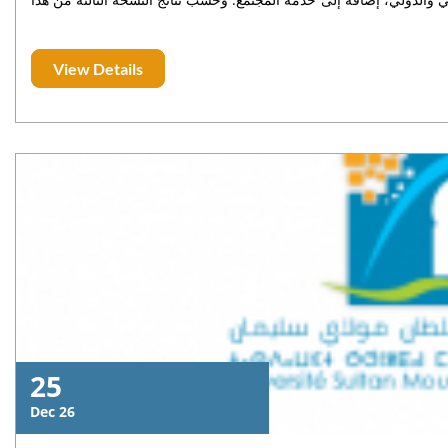
التصنيف، حلت الجامعة الأورومتوسطية بفاس والجامعة الخاصة بفاس في المرتبتين 83 و139 على التوالي، مسجلة بذلك حضوراً مغربياً لافتاً
ذي يصدر عن مركز تصنيفات الجامعات العربية، ليؤكد المكانة المتقدمة التي باتت تحظى بها
View Details
جامعة السلطان مولاي سليمان، بفضل الانفتاح على الشراكات العلمية، وتطوير البحث العلمي، وتحسين جودة التكوين. كما يعكس هذا التتويج
 جهود الارتقاء بالأداء الأكاديمي وتعزيز إشعاع جامعة السلطان مولاي
سليمان على الصعيدين الوطني والدولي.
25
Dec 26