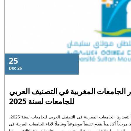
single PDF file. 💬 For any questions, please contact the Division of International Cooperation and Partnership: ✉️
mobilitee@usms.ma
25
Dec 26
الجامعات المغربية في التصنيف العربي
للجامعات لسنة 2025
حققت جامعة السلطان مولاي سليمان ببني ملال إنجازاً أكاديمياً بارزاً بتصدرها الجامعات المغربية في التصنيف العربي للجامعات لسنة 2025،
لمرتبة 59 عربياً، ضمن تصنيف يُعد مرجعاً أكاديمياً يقدم تقييماً موضوعياً وشاملًا لأداء الجامعات العربية في
مجالات التعليم والبحث العلمي والابتكار وريادة الأعمال والتعاون المحلي والدولي، إضافة إلى خدمة المجتمع. وحسب نتائج النسخة الثالثة من هذا