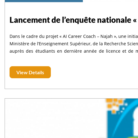
Lancement de l’enquête nationale «
Dans le cadre du projet « AI Career Coach – Najah », une init
Ministère de l’Enseignement Supérieur, de la Recherche Scient
auprès des étudiants en dernière année de licence et de ma
d’accompagnement à l’insertion professionnelle, fondé sur l’
marocains et conforme à la législation nationale en matiè
View Details
résultats de cette enquête permettront de mieux comprend
transition vers le marché du travail, ainsi que de sélectionne
partir de janvier 2026. 🔗 Lien de l’enquête (français et ara
étudiants est essentielle pour assurer le succès de cette initiat