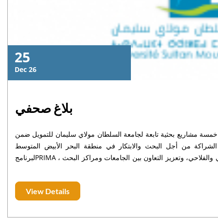
25
Dec 26
بلاغ صحفي
اء خمسة مشاريع بحثية تابعة لجامعة السلطان مولاي سليمان للتمويل ضمن
برنامج الشراكة من أجل البحث والابتكار في منطقة البحر الأبيض المتوسط(PRIMA) . تويج في سياق النتائج المعلنة حديثاً
لبرنامجPRIMA ، الذي يهدف إلى دعم المشاريع العلمية المرتبطة بالأمن المائي والغذائي والفلاحي، وتعزيز التعاون بين الجامعات ومراكز البحث
سليمان من احتلال المرتبة الأولى وطنياً على مستوى الجامعات المغربية من حيث
عدد المشاريع المنتقاة للتمويل، وهي مشاريع يقودها أساتذة باحثون من مختلف هياكل البحث بالجامعة. وعلى الصعيد الوطني، حقق المغرب،
View Details
بفضل دينامية مؤسساته الجامعية ومختبراته البحثية، المرتبة الثانية من بين 19 دولة مشاركة، بعد انتقاء 31 مشروعاً للتمويل، من بينها 23
راتيجية تشمل الفلاحة المستدامة، وتدبير الموارد المائية، وسلاسل الإن