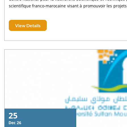
scientifique franco-marocaine visant à promouvoir les projet
français, à travers le financement de la mobilité des doctora
Date limite de soumission électronique : 17 février 2026 à m
View Details
février 2026 à 16h 👉 Pour plus d’informations sur l’appel à 
lien suivant: https://www.cnrst.ma/fr/component/k2/item/8
toubkal
25
Dec 26