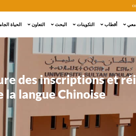
Skip
c
to
main
امعي
أقطاب
التكوينات
البحث
التعاون
الحياة الجا
content
re des inscriptions et ré
e la langue Chinoise