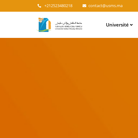
+212523480218
contact@usms.ma
Main
Université
navigation