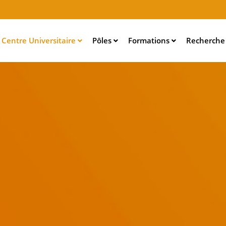
Aller
au
contenu
Centre Universitaire
Pôles
Formations
Recherch
principal