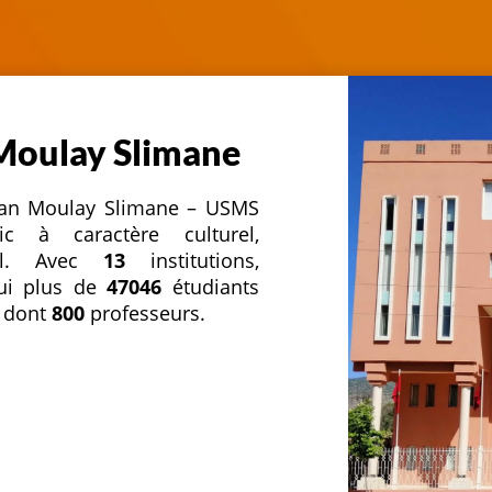
 Moulay Slimane
ultan Moulay Slimane – USMS
c à caractère culturel,
nnel. Avec
13
institutions,
hui plus de
47046
étudiants
 dont
800
professeurs.