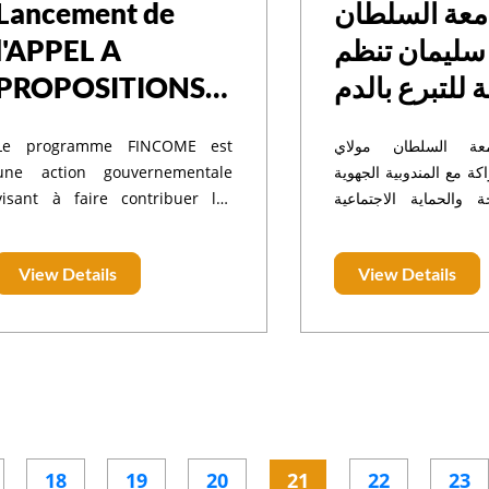
Lancement de
معة السلطان
l'APPEL A
سليمان تنظم
PROPOSITIONS
 للتبرع بالدم
FINCOME 2025
Le programme FINCOME est
ة السلطان مولاي
une action gouvernementale
ة مع المندوبية الجهوية
visant à faire contribuer les
 والحماية الاجتماعية
Compétences Marocaines Du
يا للتربية والتكوين، بني
Monde (CMDM) au processus de
للتبرع بالدم في رحاب
View Details
View Details
développement du Maroc.
 الأخيرة. وقد شهدت
اً من الطلبة والأساتذة
والموظفين
18
19
20
21
22
23