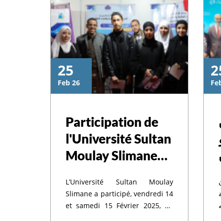
25
2
Feb 26
Fe
 السلطان مولاي
Participation de
l'Université Sultan
تخلد بفخر واعتزاز
Moulay Slimane
au Forum
يد العرش المجيد
L’Université Sultan Moulay
International de
Slimane a participé, vendredi 14
l'Etudiant, Béni
et samedi 15 Février 2025, au
Forum International de
ذه