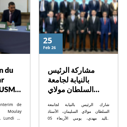
25
Feb 26
n du
مشاركة الرئيس
ar
بالنيابة لجامعة
l’USMS
السلطان مولاي
rence
سليمان في المؤتمر
Interim de
شارك الرئيس بالنيابة لجامعة
الأول لرؤساء
tan Moulay
السلطان مولاي السليمان، الأستاذ
الجامعات العربية
é, Lundi 10
خاليد مهدي، يومي الأربعاء 05
ein du pôle
والخميس 06 فبراير 2025، في