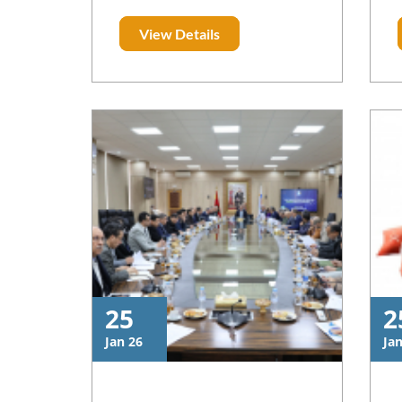
Mellal
l’Étudiant de Béni Mellal. Cet
View Details
événement a été une belle
occasion d’échange avec les
lycéens et étudiants et leur
présenter l’offre de formation
de l’ensemble des
établissements de l’USMS.
25
2
Jan 26
Ja