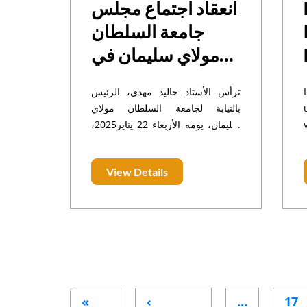
انعقاد اجتماع مجلس
جامعة السلطان
مولاي سليمان في
دورته الخامسة
ترأس الأستاذ خاليد مهدي، الرئيس
برسم الولاية
بالنيابة لجامعة السلطان مولاي
2024/2026
سليمان، يومه الأربعاء 22 يناير2025،
أشغال الدورة الخامسة لمجلس
الجامعة برسم الولاية 2024/2026،
View Details
بقاعة الاجتماعات بمقر رئاسة
الجامعة.
Pagination
«
‹
…
17