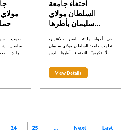
احتفاء جامعة
جا
السلطان مولاي
مولاي 
سليمان بأطرها
حملة
المنعم عليهم
في أجواء مليئة بالفخر والاعتزاز،
نظمت جامع
بالأوسمة الملكية من
نظمت جامعة السلطان مولاي سليمان
سليمان، بشراك
طرف صاحب الجلالة
حفلًا تكريميًا للاحتفاء بأطرها الذين
لوزارة الصحة
حظوا بشرف التوشيح بأوسمة ملكية
والمدرسة العل
الملك محمد
سامية من طرف صاحب الجلالة الملك
ملال، حملة 
السادس نصره الله
View Details
محمد السادس نصره الله وأيده،
هذه المؤسسة
لسنة 2024
تقديرًا لمساهماتهم القيمة في مجال
الحملة إقبال
التعليم العالي والبحث العلمي.
24
25
…
Next
Last