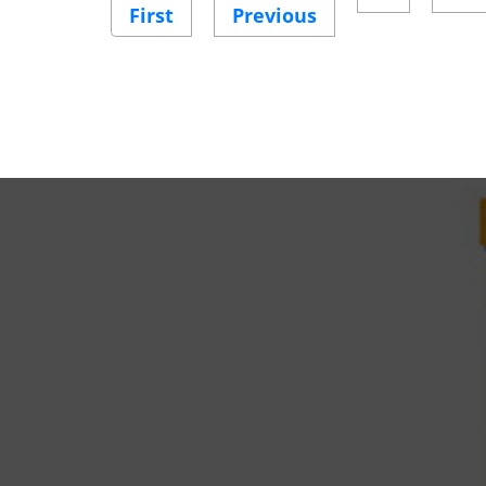
First
First
Previous
Previous
page
page