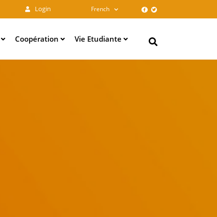
Login
French
e
Coopération
Vie Etudiante
Search