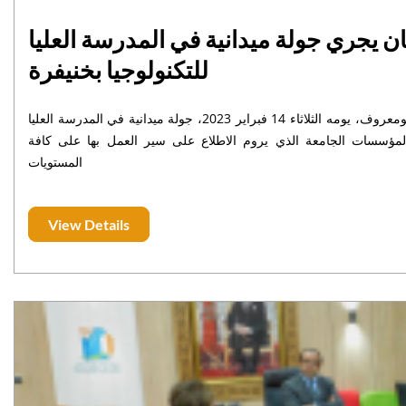
رئيس جامعة السلطان مولاي سليمان يجري جولة ميدانية في المدرسة العليا
للتكنولوجيا بخنيفرة
أجرى رئيس جامعة السلطان مولاي سليمان الأستاذ الدكتور المصطفى أبومعروف، يومه الثلاثاء 14 فبراير 2023، جولة ميدانية في المدرسة العليا
ة لمؤسسات الجامعة الذي يروم الاطلاع على سير العمل بها على كافة
المستويات
View Details