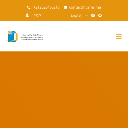
Skip
+212523480218
contact@usms.ma
to
Login
English
main
content