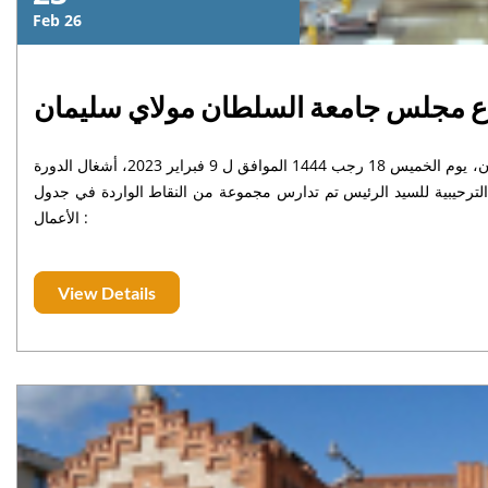
Feb 26
ع مجلس جامعة السلطان مولاي سليمان
ترأس الدكتور المصطفى أبومعروف، رئيس جامعة السلطان مولاي سليمان، يوم الخميس 18 رجب 1444 الموافق ل 9 فبراير 2023، أشغال الدورة
 الترحيبية للسيد الرئيس تم تدارس مجموعة من النقاط الواردة في جدول
الأعمال :
View Details