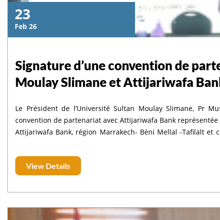
23
Feb 26
Signature d’une convention de parte
Moulay Slimane et Attijariwafa Ban
Le Président de l’Université Sultan Moulay Slimane, Pr M
convention de partenariat avec Attijariwafa Bank représenté
Attijariwafa Bank, région Marrakech- Béni Mellal -Tafilalt et
Khénifra, du Président Directeur Général du groupe Attijari
Locales et de nombreux acteurs du monde économique et social
View Details