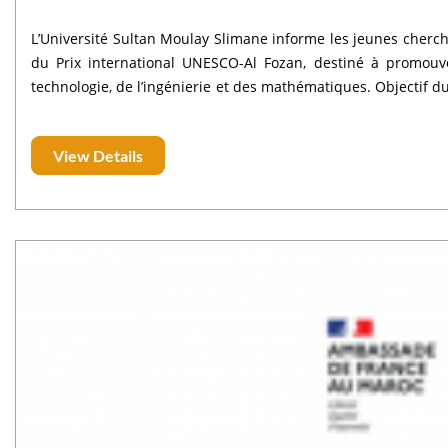
L’Université Sultan Moulay Slimane informe les jeunes cherch
du Prix international UNESCO-Al Fozan, destiné à promouvo
technologie, de l’ingénierie et des mathématiques. Objectif du prix : Ce prix vise à récompenser cinq jeunes pour leur contribution
View Details