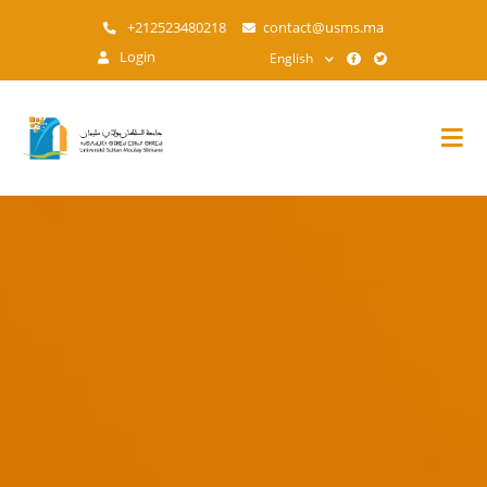
Skip
+212523480218
contact@usms.ma
to
Login
English
main
content