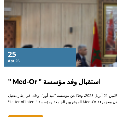
25
Apr 26
" Med-Or " استقبال وفد مؤسسة
استقبل الأستاذ خاليد مهدي، الرئيس بالنيابة لجامعة السلطان مولاي سليمان، يوم الاثنين 21 أبريل 2025، وفدًا عن مؤسسة "ميد-أور"، وذلك في إطار تفعيل