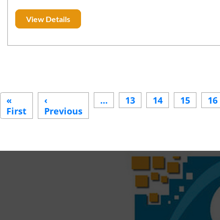
View Details
Pagination
«
‹
…
13
14
15
16
First
First
Previous
Previous
page
page