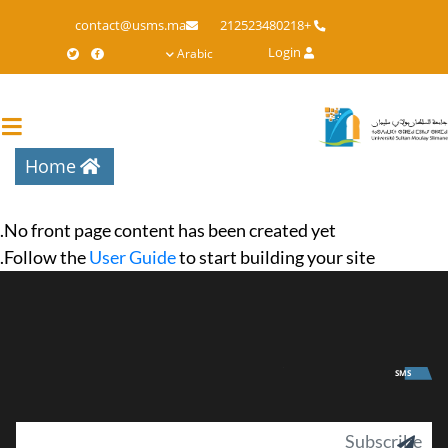
Skip
contact@usms.ma
+212523480218
to
Login
Arabic
main
content
Home
No front page content has been created yet.
Follow the
User Guide
to start building your site.
University
SMS
il
