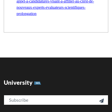
appel-a-candidatures-visant-a-affilier-au-cnrst-de-
nouveaux-experts-evaluateurs-scientifiques-
prolongation
University
SMS
Email
