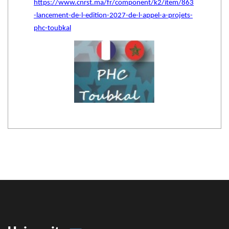
https://www.cnrst.ma/fr/component/k2/item/863
-lancement-de-l-edition-2027-de-l-appel-a-projets-
phc-toubkal