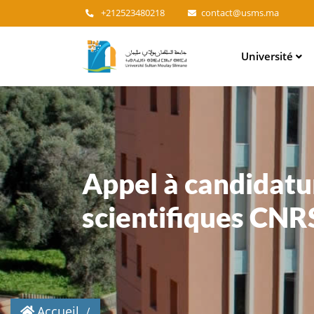
+212523480218
contact@usms.ma
Main
Université
navigation
Appel à candidatu
scientifiques CNR
Accueil