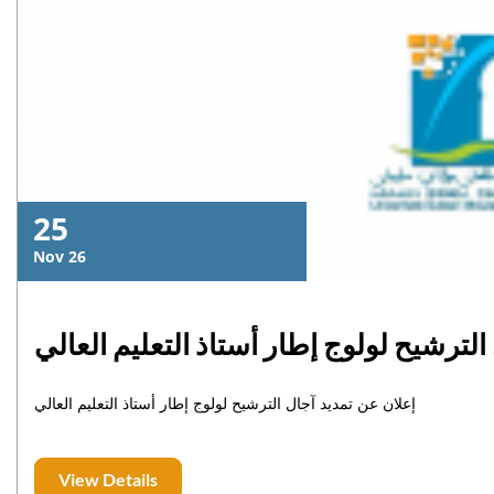
25
Nov 26
إعلان عن تمديد آجال الترشيح لولوج إطار أستاذ التعليم العالي
View Details