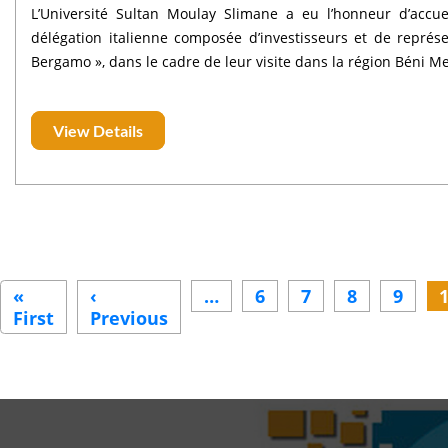
L’Université Sultan Moulay Slimane a eu l’honneur d’accue
délégation italienne composée d’investisseurs et de représe
Bergamo », dans le cadre de leur visite dans la région Béni Me
View Details
Pagination
«
‹
…
6
7
8
9
First
First
Previous
Previous
page
page