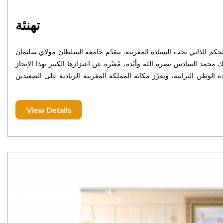
تهنئة
الحكم الذاتي تحت السيادة المغربية، تتقدّم جامعة السلطان مولاي سليمان
 محمد السادس نصره الله وأيّده، مُعبّرة عن اعتزازها الكبير بهذا الإنجاز
الوطن الترابية، ويعزّز مكانة المملكة المغربية الريادية على الصعيدين
View Details