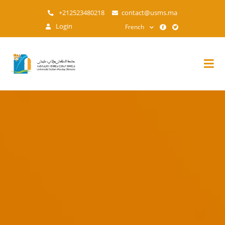
Aller
+212523480218
contact@usms.ma
au
Login
French
contenu
principal