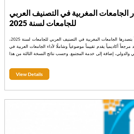
الجامعات المغربية في التصنيف العربي
للجامعات لسنة 2025
حققت جامعة السلطان مولاي سليمان ببني ملال إنجازاً أكاديمياً بارزاً بتصدرها الجامعات المغربية في التصنيف العربي للجامعات لسنة 2025،
لمرتبة 59 عربياً، ضمن تصنيف يُعد مرجعاً أكاديمياً يقدم تقييماً موضوعياً وشاملًا لأداء الجامعات العربية في
مجالات التعليم والبحث العلمي والابتكار وريادة الأعمال والتعاون المحلي والدولي، إضافة إلى خدمة المجتمع. وحسب نتائج النسخة الثالثة من هذا
التصنيف، حلت الجامعة الأورومتوسطية بفاس والجامعة الخاصة بفاس في المرتبتين 83 و139 على التوالي، مسجلة بذلك حضوراً مغربياً لافتاً
ذي يصدر عن مركز تصنيفات الجامعات العربية، ليؤكد المكانة المتقدمة التي باتت تحظى بها
View Details
جامعة السلطان مولاي سليمان، بفضل الانفتاح على الشراكات العلمية، وتطوير البحث العلمي، وتحسين جودة التكوين. كما يعكس هذا التتويج
 جهود الارتقاء بالأداء الأكاديمي وتعزيز إشعاع جامعة السلطان مولاي
سليمان على الصعيدين الوطني والدولي.