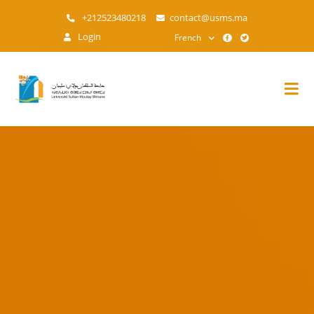
Aller
+212523480218
contact@usms.ma
au
Login
French
contenu
principal