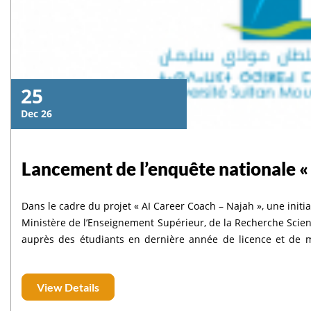
25
Dec 26
Lancement de l’enquête nationale «
Dans le cadre du projet « AI Career Coach – Najah », une init
Ministère de l’Enseignement Supérieur, de la Recherche Scient
auprès des étudiants en dernière année de licence et de ma
d’accompagnement à l’insertion professionnelle, fondé sur l’
marocains et conforme à la législation nationale en matiè
View Details
résultats de cette enquête permettront de mieux comprend
transition vers le marché du travail, ainsi que de sélectionne