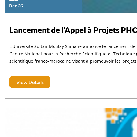
Dec 26
Lancement de l’Appel à Projets PHC
L’Université Sultan Moulay Slimane annonce le lancement de l’
Centre National pour la Recherche Scientifique et Techniqu
scientifique franco-marocaine visant à promouvoir les projet
français, à travers le financement de la mobilité des doctora
Date limite de soumission électronique : 17 février 2026 à m
View Details
février 2026 à 16h 👉 Pour plus d’informations sur l’appel à 
lien suivant: https://www.cnrst.ma/fr/component/k2/item/8
toubkal