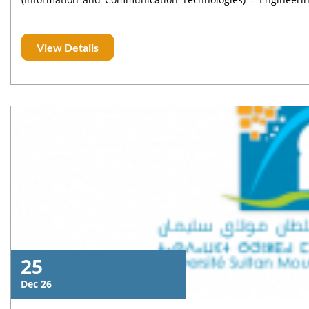
Period: Spring semester starting from 16 February 📆 Academic Year: 2025–2026 Required Documents Certificate of
enrollment Transcript of Records Language certificate proving at least B1/B2 level of English Learning Agreement signed
View Details
by the student and a representative of the institution Scanned copy of passport Motivation Letter Students must
download, complete, and sign the Learning Agreement corresponding
Erasmus+ KA171 – Students Bachelor/Master (Only Bachelor and Master students are concerned for this mobility.)
Submission of Applications Interested students are invited to send their
Please indicate in the email subject line: Nom – Prénom – Mobility Castelo Branco All documents must be submitted in a
single PDF file. 💬 For any questions, please contact the Division of International Cooperation and Partnership: ✉️
mobilitee@usms.ma
25
Dec 26