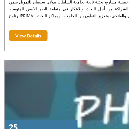
اء خمسة مشاريع بحثية تابعة لجامعة السلطان مولاي سليمان للتمويل ضمن
برنامج الشراكة من أجل البحث والابتكار في منطقة البحر الأبيض المتوسط(PRIMA) . تويج في سياق النتائج المعلنة حديثاً
لبرنامجPRIMA ، الذي يهدف إلى دعم المشاريع العلمية المرتبطة بالأمن المائي والغذائي والفلاحي، وتعزيز التعاون بين الجامعات ومراكز البحث
سليمان من احتلال المرتبة الأولى وطنياً على مستوى الجامعات المغربية من حيث
عدد المشاريع المنتقاة للتمويل، وهي مشاريع يقودها أساتذة باحثون من مختلف هياكل البحث بالجامعة. وعلى الصعيد الوطني، حقق المغرب،
View Details
بفضل دينامية مؤسساته الجامعية ومختبراته البحثية، المرتبة الثانية من بين 19 دولة مشاركة، بعد انتقاء 31 مشروعاً للتمويل، من بينها 23
راتيجية تشمل الفلاحة المستدامة، وتدبير الموارد المائية، وسلاسل الإن
25