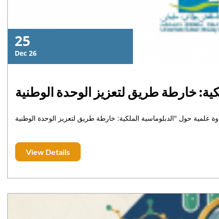
25
Dec 26
كية: خارطة طريق لتعزيز الوحدة الوطنية
View Details