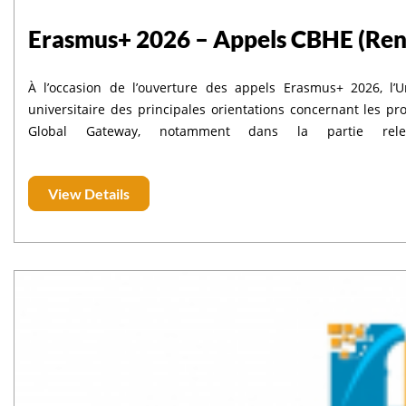
Erasmus+ 2026 – Appels CBHE (Ren
À l’occasion de l’ouverture des appels Erasmus+ 2026, l
universitaire des principales orientations concernant les projets CBHE : Les projets doivent être alig
Global Gateway, notamment dans la partie relev
https://commission.europa.eu/topics/international-partnerships/global-gateway_en Un
plus de deux projets CBHE. Les projets doivent renforcer la coopération avec les acteurs socio-économiques, l’industrie et
View Details
la recherche appliquée. Un accent particulier est mis sur le développement de curricula innovants dans la région
Méditerranée (Strand 2 – R3). Des appels distincts sont prévus pour : les projets régionaux (South Mediterranean) ; les
projets cross-régionaux. Priorités transversales Green Deal, transformation digitale, intégration des migrants, gouvernance
et développement humain, croissance durable et employabilité
obligatoire. Tous les appels : https://bit.ly/3L1wgDk L’usage de l’IA dans la préparation des candidatures doit respecter les
règles relatives au plagiat et aux droits de priorité.