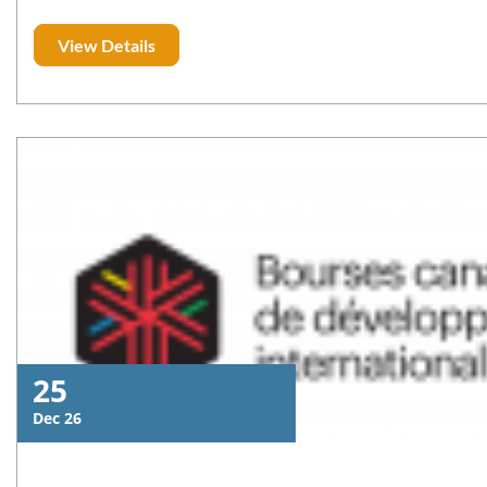
chercheurs éligibles à participer à cet appel.
View Details
25
Dec 26