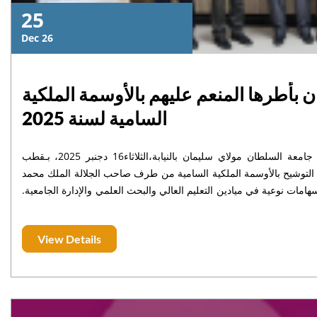
25
Dec 26
 بأطرها المنعم عليهم بالأوسمة الملكية
السامية لسنة 2025
في أجواء يسودها الفخر والاعتزاز،تراس اللأستاذ خاليد مهدي، رئيس جامعة السلطان مولاي سليمان بالنيابة،الثلاثاء16 دجنبر 2025، بـقطب
رف التوشيح بالأوسمة الملكية السامية من طرف صاحب الجلالة الملك محمد
هامات نوعية في ميادين التعليم العالي والبحث العلمي والإدارة الجامعية
 الوطني من الدرجة الممتازة، إلى جانب موظف وُشِّح بـوسام الاستحقاق
الدرجة الثانية، في تجسيد لقيم التفاني والانضباط والتميز التي تُؤطر
View Details
 بهذه الالتفاتة الملكية السامية، فإنها تؤكد أن هذا التوشيح يشكّل حافزًا
ا يسهم في الارتقاء بمنظومة التعليم العالي والبحث العلمي وخدمة التنمية
الوطنية، تحت القيادة الرشيدة لجلالة الملك حفظه الله.