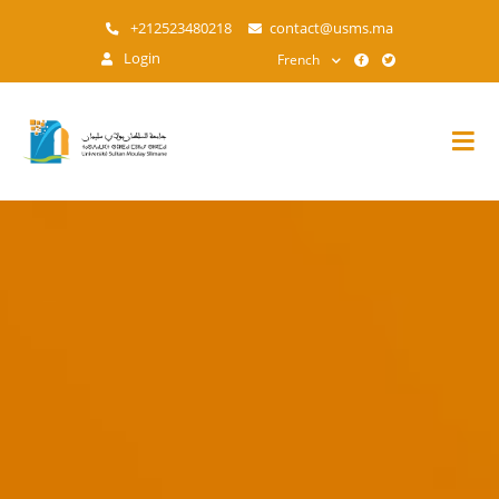
Aller
+212523480218
contact@usms.ma
au
Login
French
contenu
principal