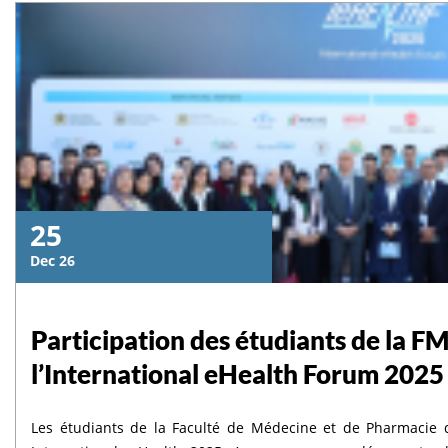
universitaire 2026/2027.
إقرأ المزيد
إقرأ المزيد
Lire la suite
إقرأ المزيد
Lire la suite
25
Dec 26
Participation des étudiants de la F
l’International eHealth Forum 2025
Les étudiants de la Faculté de Médecine et de Pharmacie d