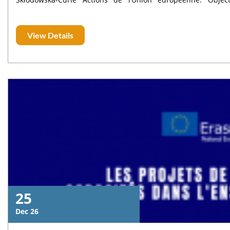
intersectoriels de personnel dans le cadre de projets de re
partenaires, afin de renforcer les compétences, le partage de c
View Details
participer ? Les projets doivent être soumis par un consor
indépendantes établies dans trois pays différents, do
européenne ou des pays associés à Horizon Europe. Qui peut être secondé ? Peuvent participer aux échanges : des
enseignants-chercheurs, des doctorants, ainsi que des pers
dans des activités de recherche et d’innovation. Date limite 16 avril 2026 à 17h00 (heure de Bruxelles), dernier délai de
dépôt des candidatures. Plus d’informations (site officiel MSC
25
Dec 26