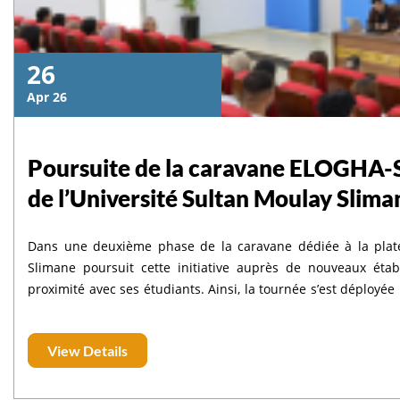
26
Apr 26
Poursuite de la caravane ELOGHA-S
de l’Université Sultan Moulay Slima
Dans une deuxième phase de la caravane dédiée à la plate
Slimane poursuit cette initiative auprès de nouveaux ét
proximité avec ses étudiants. Ainsi, la tournée s’est déployée le mercredi 15 avril 2026 à l’Ecole Supérieure de
Technologie Béni Mellal (ESTBM), à l’Ecole Nationale de Co
Nationale des Sciences Appliquées de Béni Mellal (ENSABM), av
View Details
Faculté Polydisciplinaire de Béni Mellal (FPBM) et à l’École Su