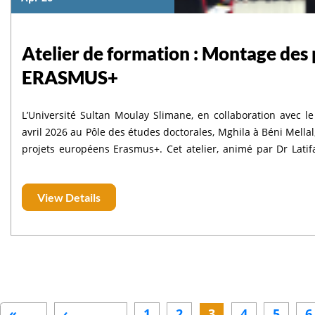
Atelier de formation : Montage des
ERASMUS+
L’Université Sultan Moulay Slimane, en collaboration avec 
avril 2026 au Pôle des études doctorales, Mghila à Béni Mella
projets européens Erasmus+. Cet atelier, animé par Dr Latifa DAADAOUI et Dr Ahmed GHANIMI, a connu la
participation d’enseignants-chercheurs et d’administratifs r
permis d’accompagn
View Details
Pagination
«
‹
1
2
3
4
5
6