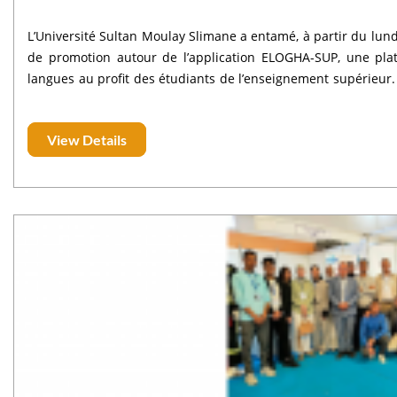
L’Université Sultan Moulay Slimane a entamé, à partir du lundi
de promotion autour de l’application ELOGHA-SUP, une plat
langues au profit des étudiants de l’enseignement supérieur. La tournée a débuté, dans une première phase
le lundi 13 avril 2026 à la Faculté des Sciences et Technique
2026 à la Faculté d’Économie et de Gestion (FEG), puis à l’Éco
View Details
chaque étape, des membres de l’équipe de la présidence d
déplacées afin de présenter les fonctionnalités de la plat
dans leur prise en main et de promouvoir son utilisatio
formation académique. Cette initiative s’inscrit dans le cadr
transformation digitale et du renforcement des compétences
un levier essentiel pour leur réussite académique et leur inse