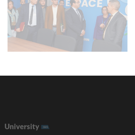
University
SMS
Email
