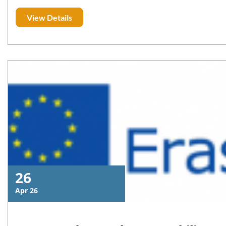
Sciences Appliquées de Khouribga (ENSAK) le lundi 20 avri
View Details
Humaines (FLSH) le mardi 21 avril 2026, ainsi que l’École Su
FBS) le mercredi 22 avril 2026. Par cette tournée ayant co
l’USMS clôture avec succès sa caravane de promotion de l
engagement en faveur de l’accompagnement pédagogi
linguistiques de ses étudiants.
26
Apr 26