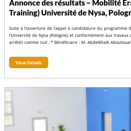
Annonce des résultats – Mobilité E
Training) Université de Nysa, Polog
Suite à l’ouverture de l’appel à candidature du programme 
l’Université de Nysa (Pologne), et conformément aux travaux d
arrêtés comme suit : * Bénéficiaire : M. Abdelkhalk Aboulouard * Liste d’attente : 1. M. Lhoussain El Hajjami 2.
Mme Ibtissam Aouraghe 3. M. Mohamed Gouskir
View Details