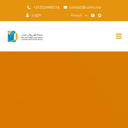
Aller
+212523480218
contact@usms.ma
au
Login
French
contenu
principal