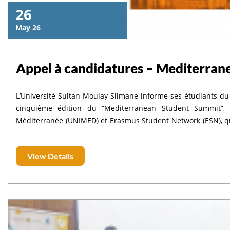
26
May 26
Appel à candidatures – Mediterra
L’Université Sultan Moulay Slimane informe ses étudiants du 
cinquième édition du “Mediterranean Student Summit”, 
Méditerranée (UNIMED) et Erasmus Student Network (ESN), qui s
au 24 septembre 2026. Cet événement international constitue une plateforme d’échange et de dialogue
interculturel réunissant des étudiants issus des universités
View Details
strategic role of students in fostering intercultural dialogue on campus”. Le Summit
dialogue interculturel, l’inclusion, l’engagement étudiant et
étudiants de la région méditerranéenne. Les étudiants intéressés par cette opportunité sont invités à
soumettre un dossier de candidature comprenant :