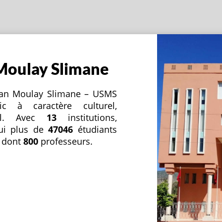
 Moulay Slimane
ultan Moulay Slimane – USMS
c à caractère culturel,
nnel. Avec
13
institutions,
hui plus de
47046
étudiants
 dont
800
professeurs.