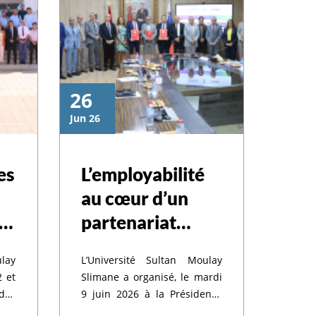
26
Jun 26
es
L’employabilité
au cœur d’un
MS
partenariat
entre l’USMS,
lay
L’Université Sultan Moulay
Stagiaires.ma /
2 et
Slimane a organisé, le mardi
Youth Africa
des
9 juin 2026 à la Présidence
 la
de l’Université, une