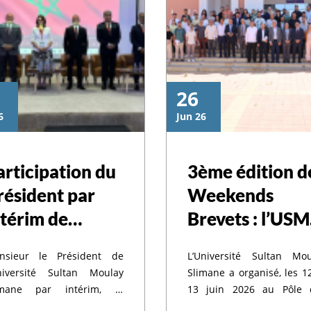
26
6
Jun 26
اجت
articipation du
3ème édition d
résident par
Weekends
جا
ntérim de
Brevets : l’US
’USMS à
renforce la
nsieur le Président de
L’Université Sultan Mou
'inauguration de
culture de la
Université Sultan Moulay
Slimane a organisé, les 1
a 7ème édition
propriété
imane par intérim, le
13 juin 2026 au Pôle 
ofesseur Khalid MEHDI, a
Études Doctorales,