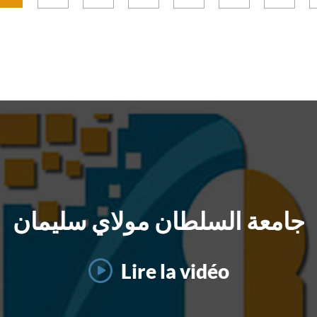
industriel. Les conférence
ؤسساتيين، مشاركة نخبة من
nscrit dans le cadre des
ateliers programmés 
احثين والخبراء في مجالات
tivités intellectuelles
permis d’aborder les bon
لام والتواصل والإدارة العمومية،
allèles de la 26e édition
pratiques en matière
ت إلى مناقشة رهانات تحسين
Festival International du
dépôt de brevets, 
 التواصل الإداري وتعزيز الثقة
néma Africain de
stratégies de valorisatio
 الإدارة والمواطن في ظل
ouribga et a réuni des
la recherche et 
التحولات الرقمية الراهنة.
rcheurs, universitaires,
opportunités de collabora
itiques et spécialistes
en matière d’innovation.
nus échanger autour des
jeux contemporains du
néma et des productions
turelles africaines.
جامعة السلطان مولاي سليمان
Lire la vidéo