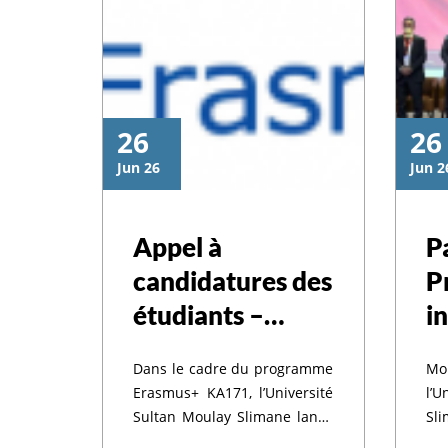
26
26
Jun 26
Jun 2
ماع استثنائي لمج
Appel à
P
candidatures des
P
معة السلطان مولا
étudiants –
i
Programme
l
سليمان
Dans le cadre du programme
Mo
Erasmus+
l
Erasmus+ KA171, l’Université
l’
KA171 – Riga
l
Sultan Moulay Slimane lance
Sl
un appel à candidatures
Pr