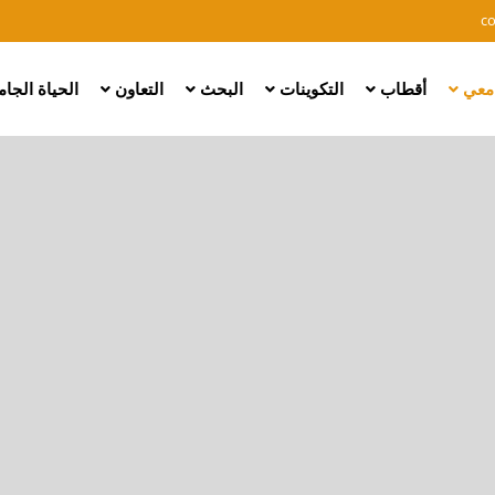
Skip
c
to
main
امعي
أقطاب
التكوينات
البحث
التعاون
الحياة الجا
content