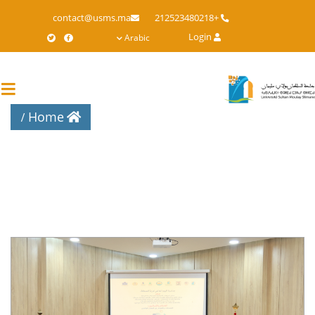
Skip
contact@usms.ma
+212523480218
to
Login
Arabic
main
content
Home