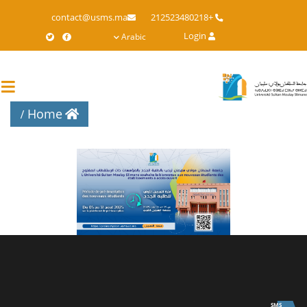
Skip
contact@usms.ma
+212523480218
to
Login
Arabic
main
content
Home
University
SMS