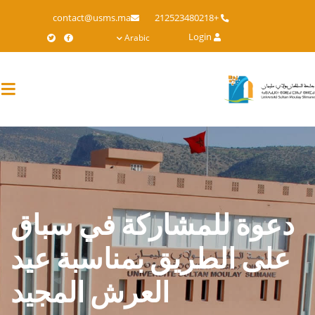
Skip
contact@usms.ma
+212523480218
to
Login
Arabic
main
content
دعوة للمشاركة في سباق
على الطريق بمناسبة عيد
العرش المجيد