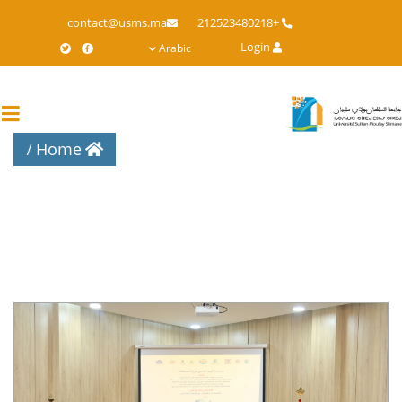
Skip
contact@usms.ma
+212523480218
to
Login
Arabic
main
content
Home