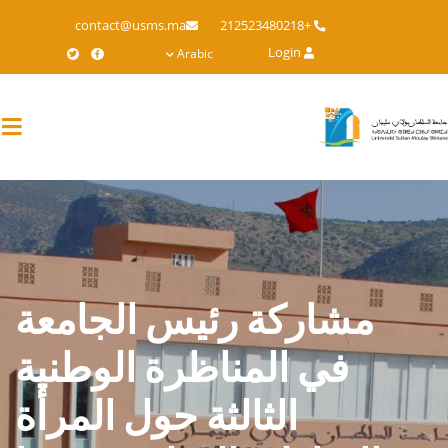
Skip
contact@usms.ma
+212523480218
to
Login
Arabic
main
content
مشاركة رئيس الجامعة
في المناظرة الوطنية
الثالثة حول المرأة