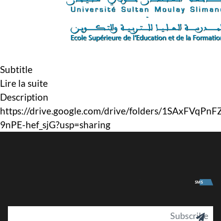
Subtitle
Lire la suite
Description
https://drive.google.com/drive/folders/1SAxFVqPn
9nPE-hef_sjG?usp=sharing
University
SMS
il
