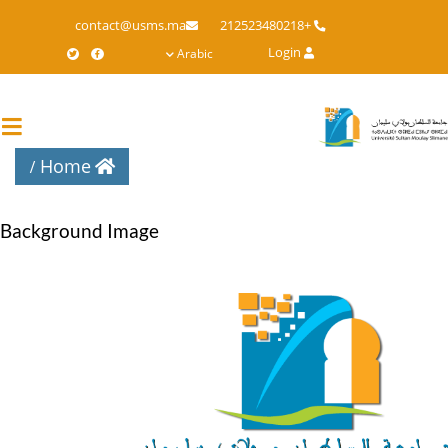
Skip
contact@usms.ma
+212523480218
to
Login
Arabic
main
content
Home
Background Image