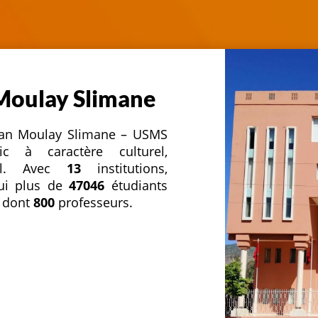
 Moulay Slimane
ultan Moulay Slimane – USMS
c à caractère culturel,
nnel. Avec
13
institutions,
hui plus de
47046
étudiants
 dont
800
professeurs.