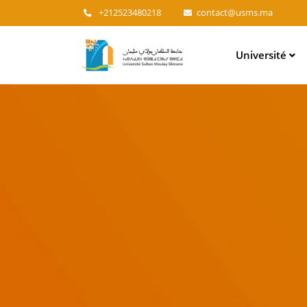
+212523480218
contact@usms.ma
Main
Université
navigation