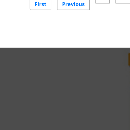
First
First
Previous
Previous
page
page