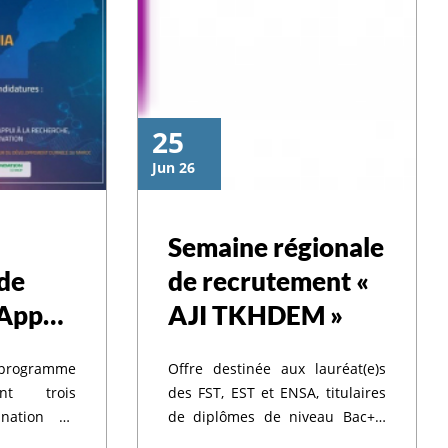
25
Jun 26
Semaine régionale
de
de recrutement «
 Appels
AJI TKHDEM »
 programme
Offre destinée aux lauréat(e)s
nt trois
des FST, EST et ENSA, titulaires
ination de
de diplômes de niveau Bac+2,
communauté
Bac+3, Bac+5ou d’un diplôme