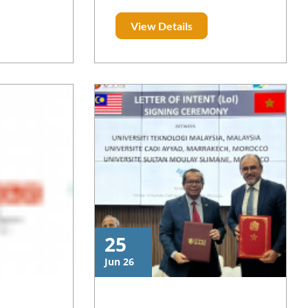
rouverez ci-
d’ingénieur, dans les filières du
View Details
r et le lien
génie industriel, électrique,
disponibles
mécanique, informatique,
teforme :
électronique, ou disciplines
st.ma
connexes, selon le programme
suivant :
25
Jun 26