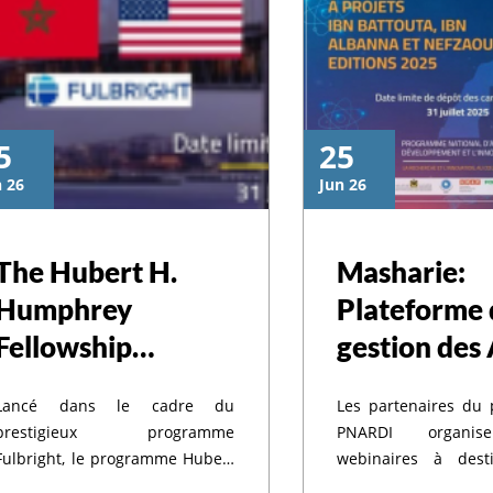
5
25
n 26
Jun 26
جامع
The Hubert H.
Masharie:
Humphrey
Plateforme 
سليمان
Fellowship
gestion des
Program
à Projets
ذكرى 
Lancé dans le cadre du
Les partenaires du
2026/2027
prestigieux programme
PNARDI organise
Fulbright, le programme Hubert
webinaires à dest
H. Humphrey représente une
l’ensemble de la 