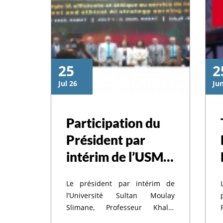
25
2
Jul 26
Ju
ة السلطان مولاي
Participation du
Président par
 تخلد بفخر واعتزا
intérim de l’USMS
aux Assises
عيد العرش المجيد
Le président par intérim de
Nationales de
l’Université Sultan Moulay
l’Intelligence
Slimane, Professeur Khalid
MEHDI, a participé aux