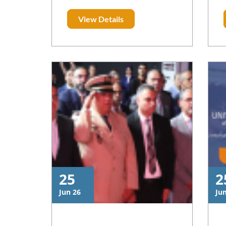
Artificielle à
Premières Assises Nationales de
Rabat
View Details
l’Intelligence Artificielle,
organisées sous le Haut
Patronage de Sa Majesté le Roi
Mohammed VI – que Dieu
L’Assiste –, les 1er et 2 juillet
2025 à l’Université Mohammed
VI Polytechnique – Campus de
Rabat. Cette participation
s’inscrit dans l’engagement de
l’USMS à prendre part
activement aux dynamiques
nationales en matière de
transformation numérique et
25
2
d’innovation technologique.
Jun 26
Ju