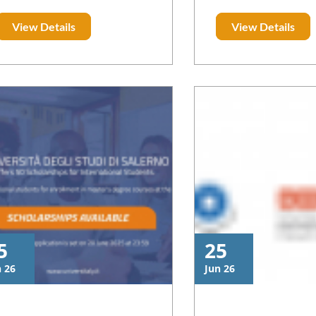
opportunité exceptionnelle
scientifique. Vous t
إقرأ المزيد
View Details
View Details
offerte aux professionnels
dessous le calendrie
marocains, aussi bien issus du
de ces rencontres 
secteur public que privé, qui
au niveau de pla
aspirent à renforcer leurs
https://masharie.cnr
compétences, développer leur
leadership et contribuer de
manière significative à
l’évolution de leur domaine
d’activité au Maroc.
5
25
n 26
Jun 26