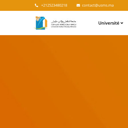
+212523480218
contact@usms.ma
Main
Université
navigation