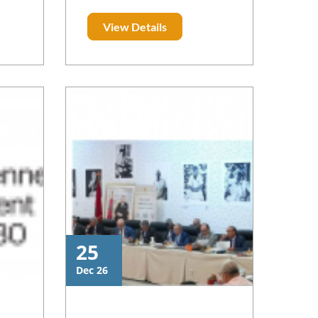
ns la
communauté universitaire
View Details
on de
des principales orientations
 MSCA
concernant les projets CBHE :
, une
Les projets doivent être
Marie
alignés avec l’initiative Global
ns de
Gateway, notamment dans la
partie relevance de la
 des
candidature. Plus
x et
d’informations :
onnel
https://commission.europa.eu
ts de
/topics/international-
tion
partnerships/global-
eurs
gateway_en Une université ne
res,
peut coordonner plus de
25
 les
deux projets CBHE. Les
e de
projets doivent renforcer la
Dec 26
 les
coopération avec les acteurs
ui
socio-économiques, l’industrie