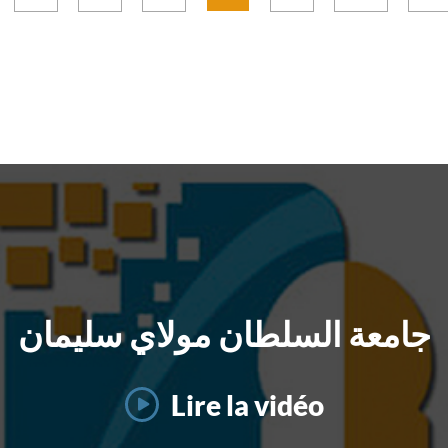
Date limite 16 avril 2
ur plus d’informations,
offrant une excell
17h00 (heure de Bruxel
uillez consulter le
opportunité
dernier délai de dépôt
cument ci-joint. L’USMS
développement académ
candidatures. Plu
vite ses enseignants-
et scientifiqu
d’informations (site off
ercheurs éligibles à
l’international. Conditions
MSCA) :
ticiper à cet appel.
d’éligibilité :
جامعة السلطان مولاي سليمان
Lire la vidéo