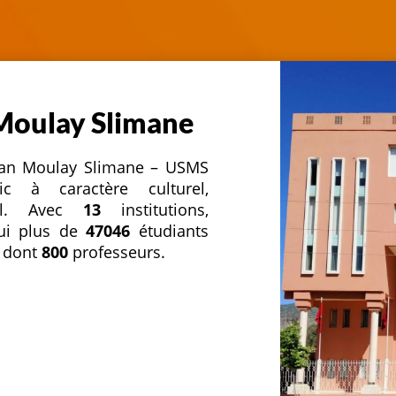
 Moulay Slimane
ultan Moulay Slimane – USMS
c à caractère culturel,
nnel. Avec
13
institutions,
hui plus de
47046
étudiants
 dont
800
professeurs.