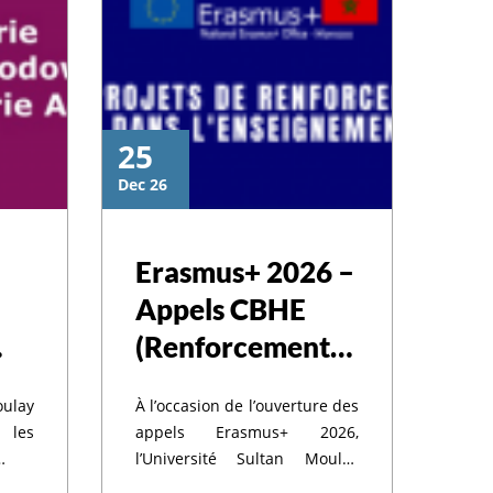
25
Dec 26
Erasmus+ 2026 –
Appels CBHE
(Renforcement
des Capacités)
ulay
À l’occasion de l’ouverture des
les
appels Erasmus+ 2026,
l’Université Sultan Moulay
s et
Slimane informe la