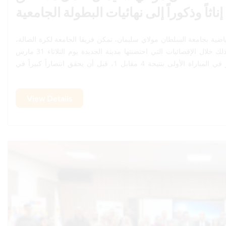
إناثاً وذكوراً، من التأهل إلى نهائيات البطولة الجامعية، وذلك خلال الإقصائيات التي احتضنتها مدينة الجديدة يوم الثلاثاء 31 مارس
2026. وقد بصم فريق الإناث على أداء متميز، حيث فاز في المباراة الأولى بنتيجة 4 مقابل 1، قبل أن يحقق انتصاراً كبيراً في
بلاغ
المباراة الثانية بنتيجة 9 مقابل 0. كما أبان فريق الذكور بدوره عن روح قتالية عالية، محققاً الفوز في المباراة الأولى بنتيجة 1 مقابل
0، الضربات الترجيحية. ويعكس هذا التأهل المستحق المستوى المشرف الذي
View Details
اي سليمان، بفضل ما يبذله الطلبة والطالبات من مجهودات كبيرة، وما
إقرأ المزيد
يقدمه الطاقم الإداري والتقني من دعم وتأطير متواصل.
Lire la suite
26
Apr 26