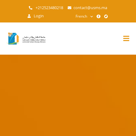
Aller
+212523480218
contact@usms.ma
au
Login
French
contenu
principal