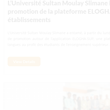
L’Université Sultan Moulay Slimane a entamé, à partir du lundi
de promotion autour de l’application ELOGHA-SUP, une plat
langues au profit des étudiants de l’enseignement supérieur. La tournée a débuté, dans une première phase
le lundi 13 avril 2026 à la Faculté des Sciences et Technique
2026 à la Faculté d’Économie et de Gestion (FEG), puis à l’Éco
View Details
chaque étape, des membres de l’équipe de la présidence d
déplacées afin de présenter les fonctionnalités de la plat
dans leur prise en main et de promouvoir son utilisatio
formation académique. Cette initiative s’inscrit dans le cadr
transformation digitale et du renforcement des compétences
un levier essentiel pour leur réussite académique et leur inse