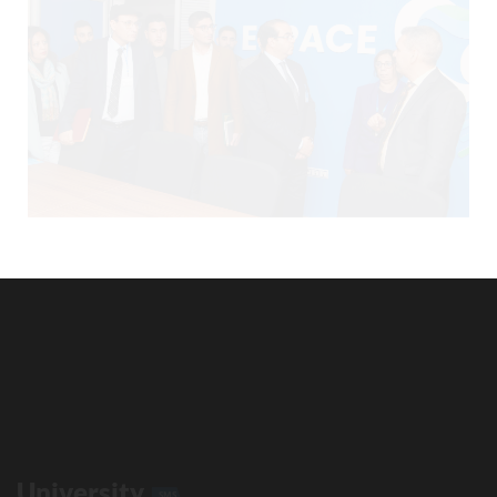
University
SMS
Email
