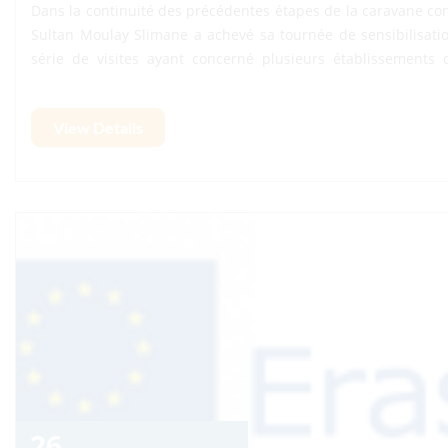
Sciences Appliquées de Khouribga (ENSAK) le lundi 20 avri
View Details
Humaines (FLSH) le mardi 21 avril 2026, ainsi que l’École Su
FBS) le mercredi 22 avril 2026. Par cette tournée ayant co
l’USMS clôture avec succès sa caravane de promotion de l
engagement en faveur de l’accompagnement pédagogi
linguistiques de ses étudiants.
26
Apr 26