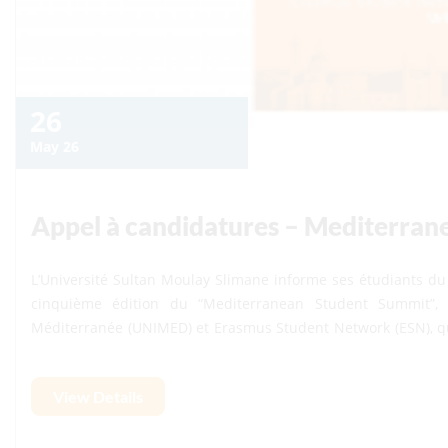
26
May 26
Appel à candidatures – Mediterra
L’Université Sultan Moulay Slimane informe ses étudiants du 
cinquième édition du “Mediterranean Student Summit”, 
Méditerranée (UNIMED) et Erasmus Student Network (ESN), qui s
au 24 septembre 2026. Cet événement international constitue une plateforme d’échange et de dialogue
interculturel réunissant des étudiants issus des universités
View Details
strategic role of students in fostering intercultural dialogue on campus”. Le Summit
dialogue interculturel, l’inclusion, l’engagement étudiant et
étudiants de la région méditerranéenne. Les étudiants intéressés par cette opportunité sont invités à
soumettre un dossier de candidature comprenant :