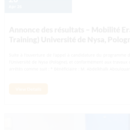
Annonce des résultats – Mobilité E
Training) Université de Nysa, Polog
Suite à l’ouverture de l’appel à candidature du programme 
l’Université de Nysa (Pologne), et conformément aux travaux d
arrêtés comme suit : * Bénéficiaire : M. Abdelkhalk Aboulouard * Liste d’attente : 1. M. Lhoussain El Hajjami 2.
Mme Ibtissam Aouraghe 3. M. Mohamed Gouskir
View Details