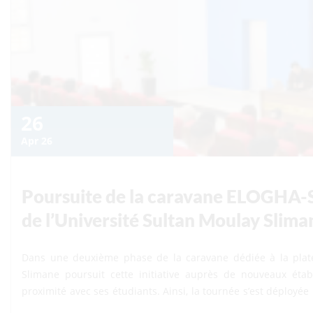
26
Apr 26
Poursuite de la caravane ELOGHA-S
de l’Université Sultan Moulay Slima
Dans une deuxième phase de la caravane dédiée à la plate
Slimane poursuit cette initiative auprès de nouveaux ét
proximité avec ses étudiants. Ainsi, la tournée s’est déployée le mercredi 15 avril 2026 à l’Ecole Supérieure de
Technologie Béni Mellal (ESTBM), à l’Ecole Nationale de Co
Nationale des Sciences Appliquées de Béni Mellal (ENSABM), av
View Details
Faculté Polydisciplinaire de Béni Mellal (FPBM) et à l’École Su