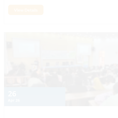
26
Apr 26
L’Université Sultan Moulay Slimane
promotion de la plateforme ELOGHA
établissements