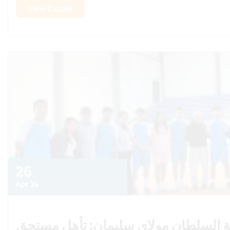
26
Apr 26
عة السلطان مولاي سليمان: تأهل مستحق
اثاً وذكوراً إلى نهائيات البطولة الجامعية
رياضية بجامعة السلطان مولاي سليمان، تمكن فريقا الجامعة لكرة الصالة