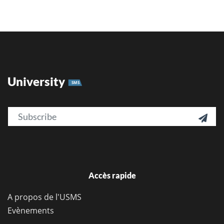
University
SMS
Email

Accès rapide
A propos de l'USMS
Evènements