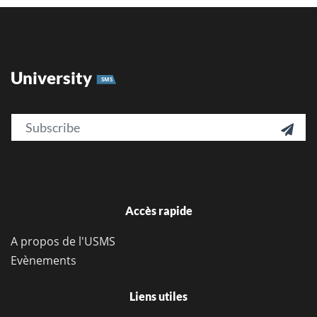
University
SMS
Email

Accès rapide
A propos de l'USMS
Evènements
Liens utiles