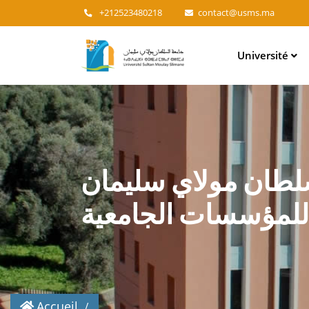
+212523480218
contact@usms.ma
Main
Université
navigation
لسلطان مولاي سليمان
 للمؤسسات الجامعية
Accueil