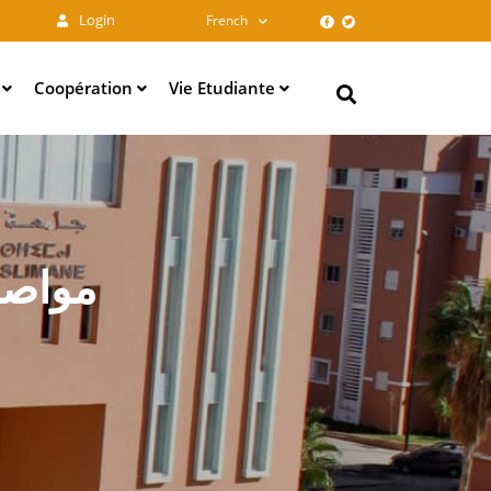
Login
French
e
Coopération
Vie Etudiante
Search
مواصلة