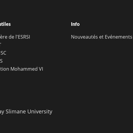
utiles
Info
ère de l'ESRSI
Nouveautés et Evénements
T
SC
S
tion Mohammed VI
ay Slimane University