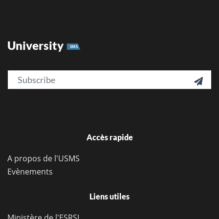
University
SMS
Email

Accès rapide
A propos de l'USMS
Evènements
Liens utiles
Ministère de l'ESRSI