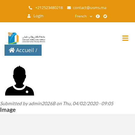
Aller
+212523480218
contact@usms.ma
au
Login
French
contenu
principal
Accueil
Submitted by
admin2026B
on
Thu, 04/02/2020 - 09:05
Image