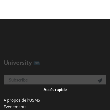
University
SMS
Email

Accès rapide
A propos de l'USMS
Evènements