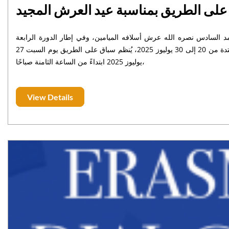
لى الطريق بمناسبة عيد العرش المجيد
مد السادس نصره الله عرش أسلافه الميامين، وفي إطار الدورة الرابعة
للأنشطة الرياضية والفنية والثقافية التي يشهدها إقليم بني ملال خلال الفترة الممتدة من 20 إلى 30 يوليوز 2025، يُنظم سباق على الطريق يوم السبت 27
يوليوز 2025 ابتداءً من الساعة الثامنة صباحًا،
View Details