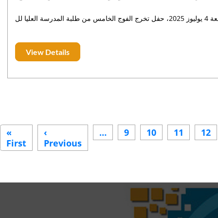
يا لل
View Details
Pagination
«
‹
…
9
10
11
12
First
First
Previous
Previous
page
page