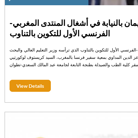
ن بالنيابة في أشغال المنتدى المغربي-
الفرنسي الأول للتكوين بالتناوب
فرنسي الأول للتكوين بالتناوب الذي ترأسه وزير التعليم العالي والبحث
 المداوي بمعية سفير فرنسا بالمغرب، السيد كريستوف لوكورتيي " M. Christophe LECOURTIER "، يوم الأربعاء 9 يوليوز 2025
View Details