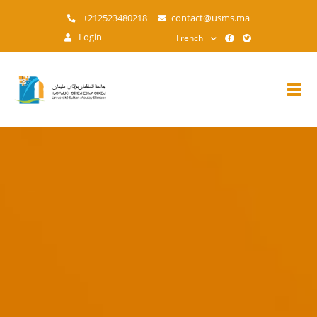
Aller
+212523480218
contact@usms.ma
au
Login
French
contenu
principal