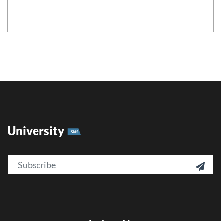
University
SMS
Email
